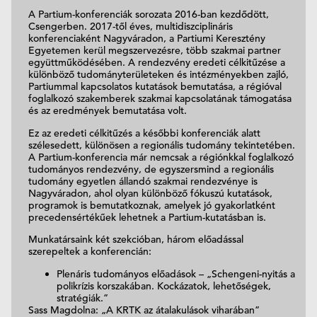
A Partium-konferenciák sorozata 2016-ban kezdődött,
Csengerben. 2017-től éves, multidiszciplináris
konferenciaként Nagyváradon, a Partiumi Keresztény
Egyetemen kerül megszervezésre, több szakmai partner
együttműködésében. A rendezvény eredeti célkitűzése a
különböző tudományterületeken és intézményekben zajló,
Partiummal kapcsolatos kutatások bemutatása, a régióval
foglalkozó szakemberek szakmai kapcsolatának támogatása
és az eredmények bemutatása volt.
Ez az eredeti célkitűzés a későbbi konferenciák alatt
szélesedett, különösen a regionális tudomány tekintetében.
A Partium-konferencia már nemcsak a régiónkkal foglalkozó
tudományos rendezvény, de egyszersmind a regionális
tudomány egyetlen állandó szakmai rendezvénye is
Nagyváradon, ahol olyan különböző fókuszú kutatások,
programok is bemutatkoznak, amelyek jó gyakorlatként
precedensértékűek lehetnek a Partium-kutatásban is.
Munkatársaink két szekcióban, három előadással
szerepeltek a konferencián:
Plenáris tudományos előadások – „Schengeni-nyitás a
polikrízis korszakában. Kockázatok, lehetőségek,
stratégiák.”
Sass Magdolna: „A KRTK az átalakulások viharában”