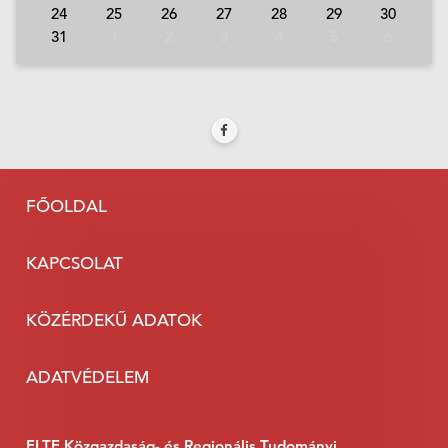
24
25
26
27
28
29
30
31
1
2
3
4
5
6
FŐOLDAL
KAPCSOLAT
KÖZÉRDEKŰ ADATOK
ADATVÉDELEM
ELTE Közgazdaság- és Regionális Tudományi