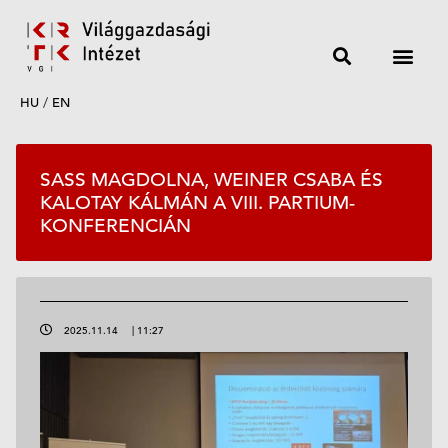
HU
/
EN
SASS MAGDOLNA, WEINER CSABA ÉS
KALOTAY KÁLMÁN A VIII. PARTIUM-
KONFERENCIÁN
2025.11.14
|
11:27