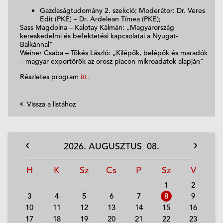
Gazdaságtudomány 2. szekció; Moderátor: Dr. Veres
Edit (PKE) – Dr. Ardelean Tímea (PKE);
Sass Magdolna – Kalotay Kálmán: „Magyarország
kereskedelmi és befektetési kapcsolatai a Nyugat-
Balkánnal”
Weiner Csaba – Tőkés László: „Kilépők, belépők és maradók
– magyar exportőrök az orosz piacon mikroadatok alapján”
Részletes program
itt.
Vissza a listához
2026.
AUGUSZTUS
08.
H
K
Sz
Cs
P
Sz
V
27
28
29
30
31
1
2
3
4
5
6
7
8
9
10
11
12
13
14
15
16
17
18
19
20
21
22
23