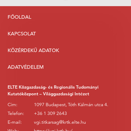
FŐOLDAL
KAPCSOLAT
KÖZÉRDEKŰ ADATOK
ADATVÉDELEM
ELTE Közgazdaság- és Regionális Tudományi
Kutatóközpont – Világgazdasági Intézet
Cím:
1097 Budapest, Tóth Kálmán utca 4.
Telefon:
+36 1 309 2643
E-mail:
vgi.titkarsag@krtk.elte.hu