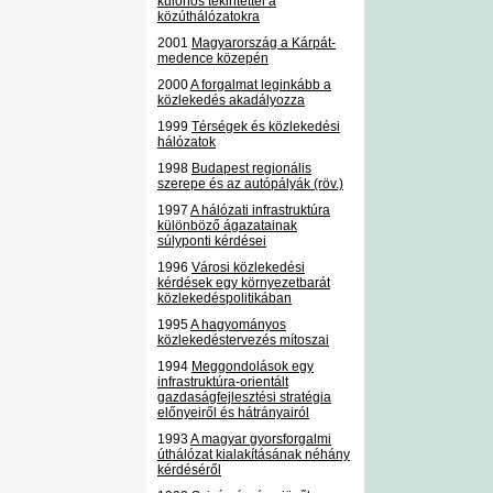
különös tekintettel a
közúthálózatokra
2001
Magyarország a Kárpát-
medence közepén
2000
A forgalmat leginkább a
közlekedés akadályozza
1999
Térségek és közlekedési
hálózatok
1998
Budapest regionális
szerepe és az autópályák (röv.)
1997
A hálózati infrastruktúra
különböző ágazatainak
súlyponti kérdései
1996
Városi közlekedési
kérdések egy környezetbarát
közlekedéspolitikában
1995
A hagyományos
közlekedéstervezés mítoszai
1994
Meggondolások egy
infrastruktúra-orientált
gazdaságfejlesztési stratégia
előnyeiről és hátrányairól
1993
A magyar gyorsforgalmi
úthálózat kialakításának néhány
kérdéséről