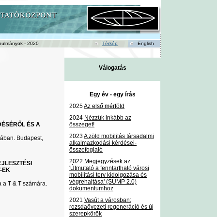
nulmányok - 2020
Térkép
English
Válogatás
Egy év - egy írás
2025
Az első mérföld
2024
Nézzük inkább az
ÉSÉRŐL ÉS A
összeget!
2023
A zöld mobilitás társadalmi
tában. Budapest,
alkalmazkodási kérdései-
összefoglaló
2022
Megjegyzések az
JLESZTÉSI
'Útmutató a fenntartható városi
V-EK
mobilitási terv kidolgozása és
végrehajtása' (SUMP 2.0)
a a T & T számára.
dokumentumhoz
2021
Vasút a városban:
rozsdaövezeti regeneráció és új
szerepkörök