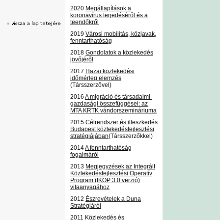
2020
Megállapítások a
koronavírus terjedéséről és a
teendőkről
2019
Városi mobilitás, közjavak,
fenntarthatóság
2018
Gondolatok a közlekedés
jövőjéről
2017
Hazai közlekedési
időmérleg elemzés
(Társszerzővel)
2016
A migráció és társadalmi-
gazdasági összefüggései: az
MTA KRTK vándorszemináriuma
2015
Célrendszer és illeszkedés
Budapest közlekedésfejlesztési
stratégiájában
(Társszerzőkkel)
2014
A fenntarthatóság
fogalmáról
2013
Megjegyzések az Integrált
Közlekedésfejlesztési Operatív
Program (IKOP 3.0 verzió)
vitaanyagához
2012
Észrevételek a Duna
Stratégiáról
2011
Közlekedés és