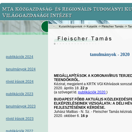
Kutatóközpontok
->
Kutatók
->
Fleischer Tamás
-> Ta
tanulmányok - 2020
publikációk 2024
tanulmányok 2024
MEGÁLLAPÍTÁSOK A KORONAVÍRUS TERJED
TEENDŐKRŐL.
rövid írások 2024
Kézirat, megjelent a KRTK VGI Kihívások soroza
2020. április 18.
22 p
(a szöveget ld.
publikációk 2020
)
publikációk 2023
BUDAPEST FŐBB AKTUÁLIS KÖZLEKEDÉSFE
ELKÉPZELÉSEINEK VIZSGÁLATA: A DÉLI HÉ
tanulmányok 2023
FEJLESZTÉSÉNEK KÉRDÉSE.
Juhász Mattias - N. Sz. - Fleischer Tamás kézirat
2020. október 6.
16 p
rövid írások 2023
publikációk 2022