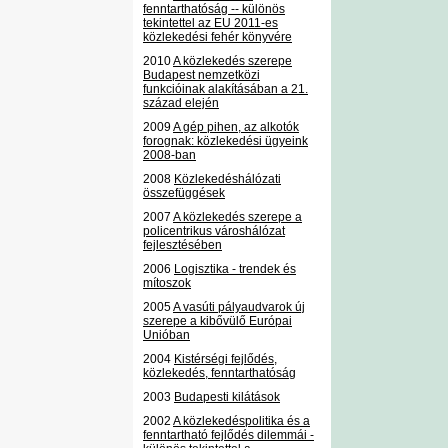
fenntarthatóság -- különös
tekintettel az EU 2011-es
közlekedési fehér könyvére
2010
A közlekedés szerepe
Budapest nemzetközi
funkcióinak alakításában a 21.
század elején
2009
A gép pihen, az alkotók
forognak: közlekedési ügyeink
2008-ban
2008
Közlekedéshálózati
összefüggések
2007
A közlekedés szerepe a
policentrikus városhálózat
fejlesztésében
2006
Logisztika - trendek és
mítoszok
2005
A vasúti pályaudvarok új
szerepe a kibővülő Európai
Unióban
2004
Kistérségi fejlődés,
közlekedés, fenntarthatóság
2003
Budapesti kilátások
2002
A közlekedéspolitika és a
fenntartható fejlődés dilemmái -