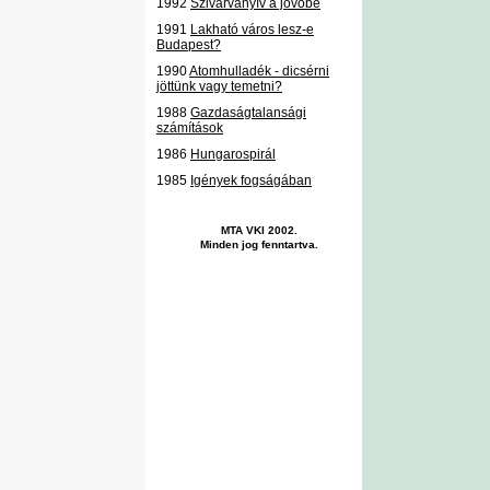
1992
Szivárványív a jövőbe
1991
Lakható város lesz-e
Budapest?
1990
Atomhulladék - dicsérni
jöttünk vagy temetni?
1988
Gazdaságtalansági
számítások
1986
Hungarospirál
1985
Igények fogságában
MTA VKI 2002.
Minden jog fenntartva.