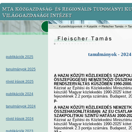
Kutatóközpontok
->
Kutatók
->
Fleischer Tamás
-> Ta
tanulmányok - 2024
publikációk 2025
tanulmányok 2025
A HAZAI KÖZÚTI KÖZLEKEDÉS SZAKPOLI
ÖSSZEFÜGGÉSEI NEMZETKÖZI ÖSSZEH
rövid írások 2025
RENDSZERVÁLTÁS KÜSZÖBÉN 1990-2000
Kézirat az Építési és Közlekedési Minisztér
készülő 'Magyar közlekedés 1990-2025' kötet
publikációk 2024
fejezetének 2.2 pontja számára. Budapest, 2
p.
tanulmányok 2024
A HAZAI KÖZÚTI KÖZLEKEDÉS NEMZETK
ÖSSZEHASONLÍTÁSBAN: AZ EU CSATLA
SZAKPOLITIKAI SZINTŰ HATÁSAI 2000-202
rövid írások 2024
Kézirat az Építési és Közlekedési Minisztér
készülő 'Magyar közlekedés 1990-2025' kötet
fejezetének 2.3 pontja számára. Budapest, 2
publikációk 2023